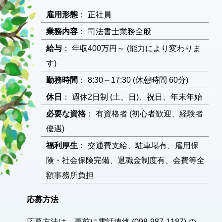
雇用形態
： 正社員
業務内容
： 司法書士業務全般
給与
： 年収400万円～ (能力により変わりま
す)
勤務時間
： 8:30～17:30 (休憩時間 60分)
休日
： 週休2日制 (土、日)、祝日、年末年始
必要な資格
： 有資格者 (初心者歓迎、経験者
優遇)
福利厚生
： 交通費支給、駐車場有、雇用保
険・社会保険完備、退職金制度有、会費等全
額事務所負担
応募方法
応募方法は、事前に電話連絡 (098-987-1187) の