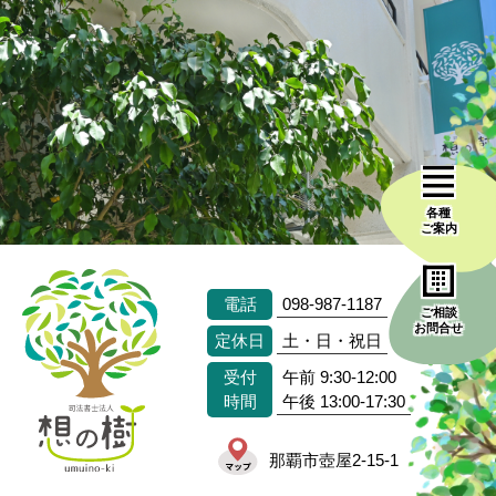
各種
ご案内
電話
098-987-1187
ご相談
お問合せ
定休日
土・日・祝日
受付
午前 9:30-12:00
時間
午後 13:00-17:30
那覇市壺屋2-15-1