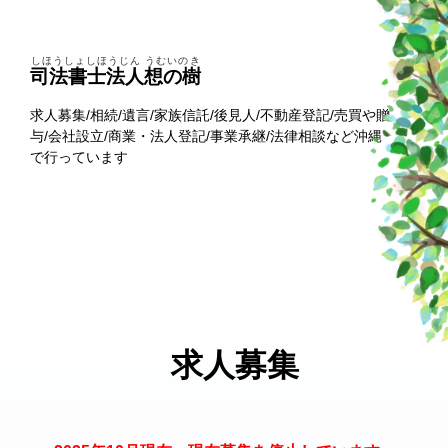
しほうしょしほうじん うむいのき
司法書士法人想の樹
求人募集/相続/遺言/家族信託/後見人/不動産登記/売買や贈
与/会社設立/商業・法人登記/事業承継/法律相談など沖縄
で行っています
求人募集